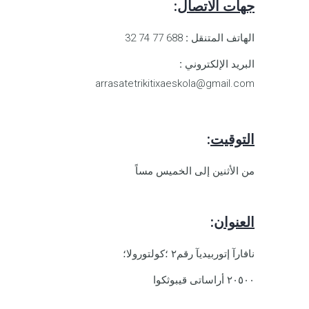
جهات الاتصال
:
الهاتف المتنقل
:
688 77 74 32
البريد الإلكتروني
:
arrasatetrikitixaeskola@gmail.com
التوقيت
:
من الأثنين إلى الخميس مساً
العنوان
:
نافارآ إتوربيديآ رقم٢ ؛كولتورولا؛
٢٠٥٠٠ أراساتى قيبوثكوا