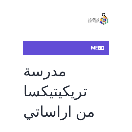
MENU
مدرسة
تريكيتيكسا
من اراساتي