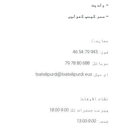
– ولدیت
– سمر کیمپ کھولیں
معاہدہ
:
فون
:
943 79 54 46
موبائل
:
688 80 78 79
ای میل
:
txatxilipurdi@txatxilipurdi.eus
نظام الاوقات
:
پیر سے جمعرات تک
: 9:00-18:00
جمعہ
: 9:00-13:00