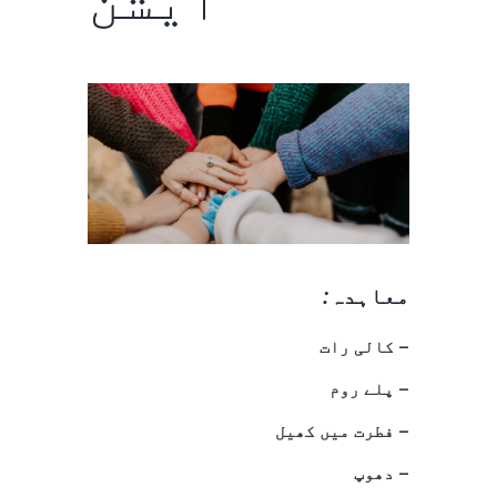
ایشن
معاہدہ
:
– کالی رات
– پلے روم
– فطرت میں کھیل
– دھوپ