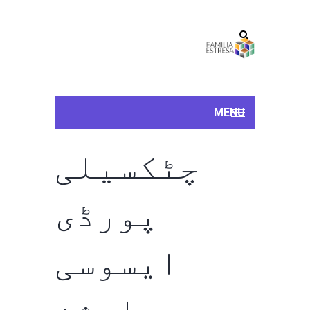
MENU
چٹکسیلی
پورڈی
ایسوسی