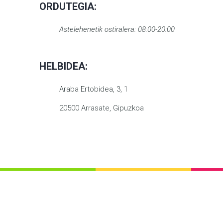
ORDUTEGIA:
Astelehenetik ostiralera: 08:00-20:00
HELBIDEA:
Araba Ertobidea, 3, 1
20500 Arrasate, Gipuzkoa