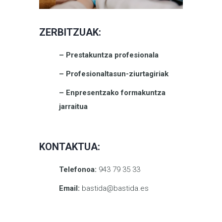
ZERBITZUAK:
– Prestakuntza profesionala
– Profesionaltasun-ziurtagiriak
– Enpresentzako formakuntza
jarraitua
KONTAKTUA:
Telefonoa:
943 79 35 33
Email:
bastida@bastida.es