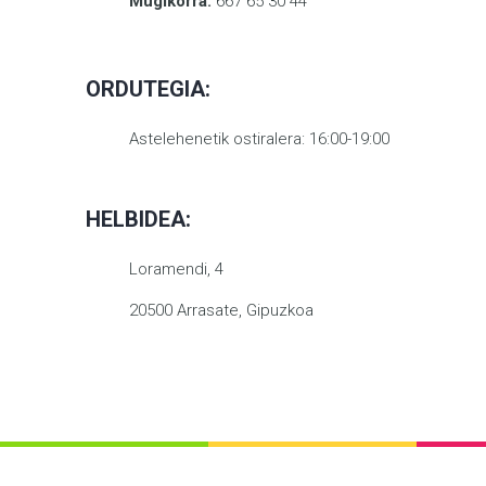
Mugikorra:
667 65 30 44
ORDUTEGIA:
Astelehenetik ostiralera: 16:00-19:00
HELBIDEA:
Loramendi, 4
20500 Arrasate, Gipuzkoa