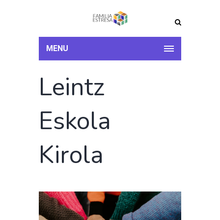
MENU
Leintz
Eskola
Kirola