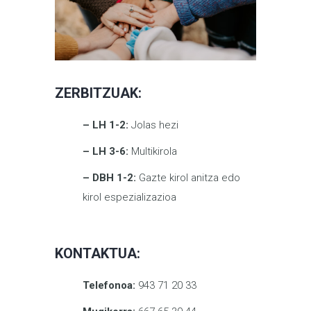
ZERBITZUAK:
– LH 1-2:
Jolas hezi
– LH 3-6:
Multikirola
– DBH 1-2:
Gazte kirol anitza edo
kirol espezializazioa
KONTAKTUA:
Telefonoa:
943 71 20 33