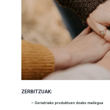
ZERBITZUAK:
– Geriatriako produktuen doako mailegua