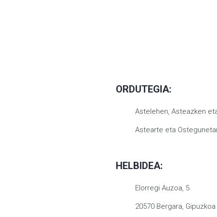
ORDUTEGIA:
Astelehen, Asteazken eta 
Astearte eta Ostegunetan
HELBIDEA:
Elorregi Auzoa, 5
20570 Bergara, Gipuzkoa